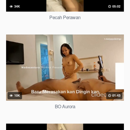
34K
05:02
Pecah Perawan
10K
01:43
BO Aurora