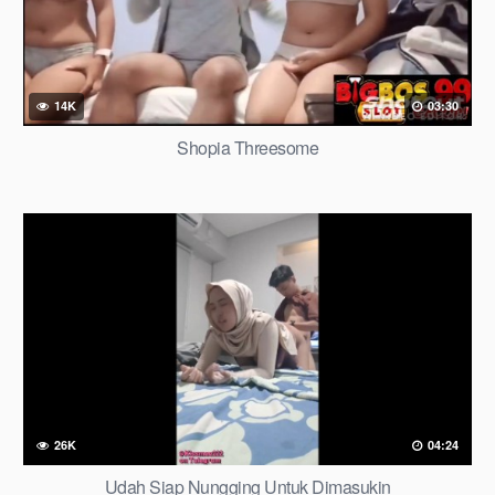
14K
03:30
Shopia Threesome
26K
04:24
Udah Siap Nungging Untuk Dimasukin