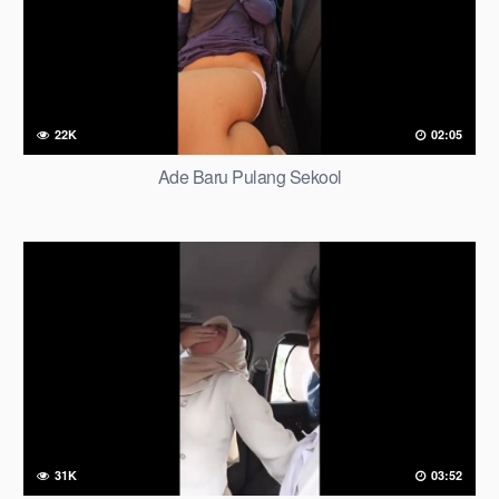
22K
02:05
Ade Baru Pulang Sekool
31K
03:52