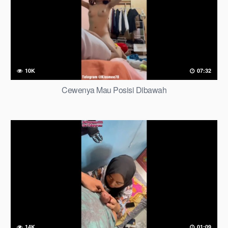
10K
07:32
Cewenya Mau Posisi Dibawah
14K
01:09