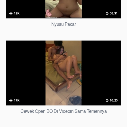
12K
08:31
Nyusu Pacar
17K
10:23
Cewek Open BO Di Videoin Sama Temennya