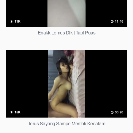
11K
11:48
Enakk Lemes Dikit Tapi Puas
15K
30:20
Terus Sayang Sampe Mentok Kedalam