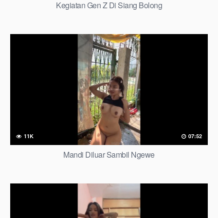
Kegiatan Gen Z Di Siang Bolong
11K
07:52
Mandi Diluar Sambil Ngewe