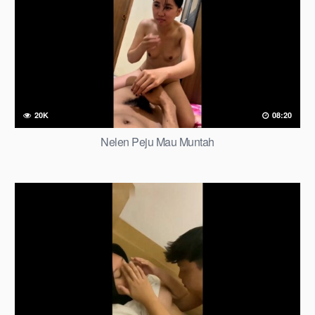
20K
08:20
Nelen Peju Mau Muntah