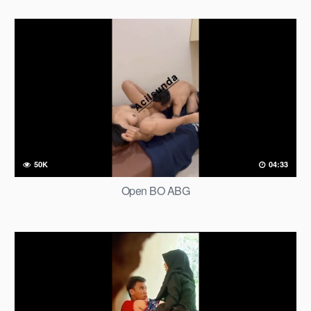
50K
04:33
Open BO ABG