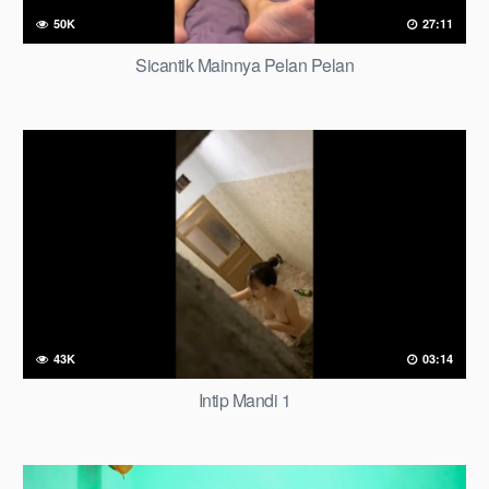
50K
27:11
Sicantik Mainnya Pelan Pelan
43K
03:14
Intip Mandi 1