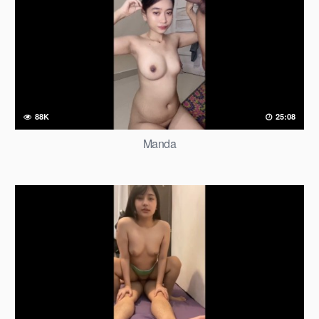
88K
25:08
Manda