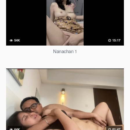
54K
15:17
Nanachan 1
64K
01:47