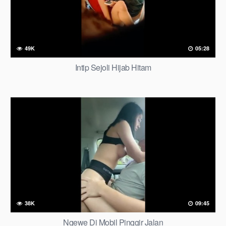
49K
05:28
Intip Sejoli Hijab Hitam
38K
09:45
Ngewe Di Mobil Pinggir Jalan