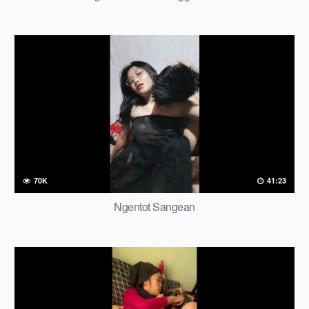
70K
41:23
Ngentot Sangean