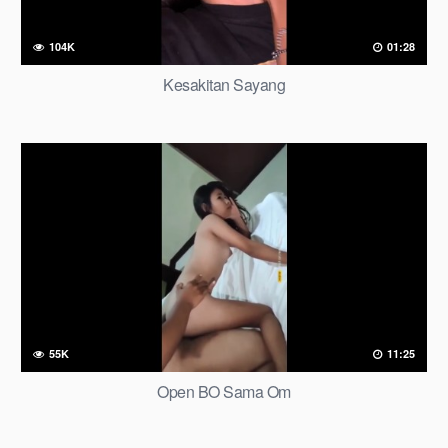
104K
01:28
Kesakitan Sayang
55K
11:25
Open BO Sama Om