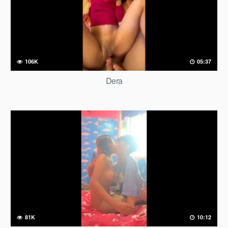
106K
05:37
Dera
81K
10:12