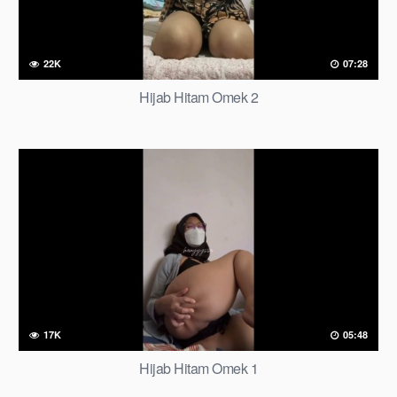
22K
07:28
Hijab Hitam Omek 2
17K
05:48
Hijab Hitam Omek 1