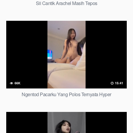
Sii Cantik Arachel Masih Tepos
66K
15:41
Ngentod Pacarku Yang Polos Ternyata Hyper