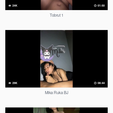
24K
01:50
Tobrut 1
29K
08:44
Mika Ruka BJ