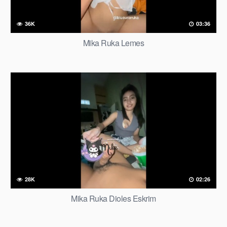
36K
03:36
Mika Ruka Lemes
28K
02:26
Mika Ruka Dioles Eskrim