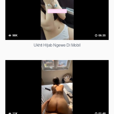
98K
06:35
Ukhti Hijab Ngewe Di Mobil
11K
01:48