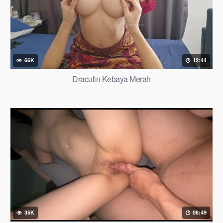
66K
12:44
Draculin Kebaya Merah
35K
08:49