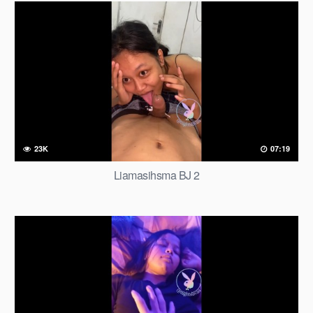
23K
07:19
Liamasihsma BJ 2