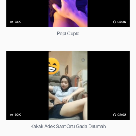
34K
05:36
Pepi Cupid
92K
02:02
Kakak Adek Saat Ortu Gada Dirumah