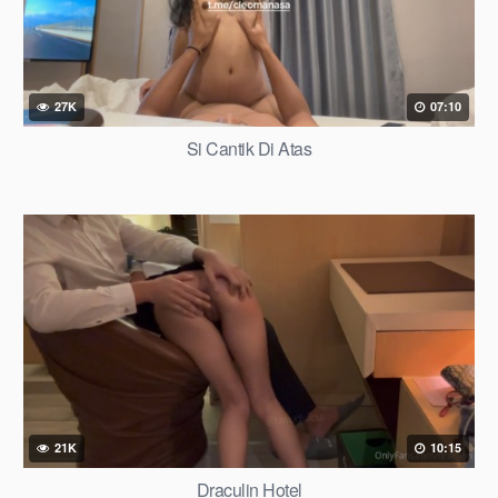
27K
07:10
Si Cantik Di Atas
21K
10:15
Draculin Hotel